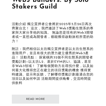
Web3 builders: By Solo
Stakers Guild
活動介紹 ​獨立質押者公會將於2025年5月26日再次
齊聚台北！ 這次，我們邀請了Web3獎勵生態系的專
家與大家分享他的知識。 無論您是現有的Web3開發
者或一直想成為開發者，都能獲得啟動旅程所需的助
力！
附註：我們相信以太坊獨立質押者是以太坊生態系的
進階用戶，並且有很大的潛力建立優秀的Web3產
品！ ​活動亮點： ​探索橫跨32個不同生態系的開發者
獎勵計劃—以太坊L2、基於EVM的L1、協議，甚至
非Web3領域！ ​了解每個贊助方在尋找什麼，以及如
何最大化獲得您正在建立的項目獎勵的機會 ​獲得實
時建議、提示和反饋，了解哪些獎勵計劃最適合您的
項目以及如何申請 ​活動期間提供晚餐，交流時間提
供飲料
READ MORE