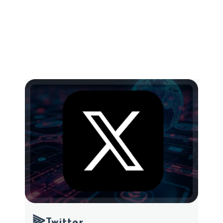
⫸
Twitter