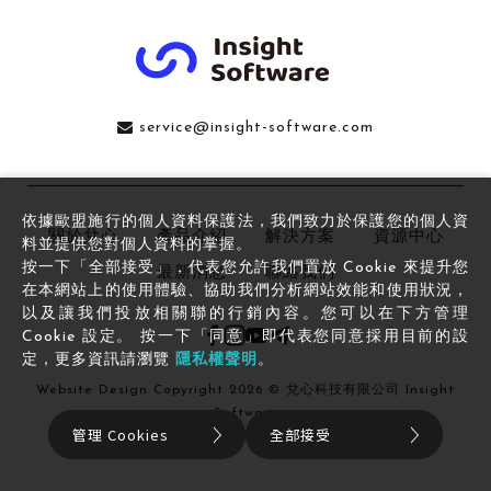
service@insight-software.com
依據歐盟施行的個人資料保護法，我們致力於保護您的個人資
關於兌心
產品介紹
解決方案
資源中心
料並提供您對個人資料的掌握。
按一下「全部接受」，代表您允許我們置放 Cookie 來提升您
最新消息
聯絡我們
在本網站上的使用體驗、協助我們分析網站效能和使用狀況，
以及讓我們投放相關聯的行銷內容。您可以在下方管理
Cookie 設定。 按一下「同意」即代表您同意採用目前的設
定，更多資訊請瀏覽
隱私權聲明
。
Website Design
Copyright 2026 © 兌心科技有限公司 Insight
Software
管理 Cookies
全部接受
All Rights Reserved.
網頁設計
by
覺醒設計