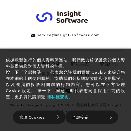
service@insight-software.com
依據歐盟施行的個人資料保護法，我們致力於保護您的個人資
關於兌心
產品介紹
解決方案
資源中心
料並提供您對個人資料的掌握。
按一下「全部接受」，代表您允許我們置放 Cookie 來提升您
最新消息
聯絡我們
在本網站上的使用體驗、協助我們分析網站效能和使用狀況，
以及讓我們投放相關聯的行銷內容。您可以在下方管理
Cookie 設定。 按一下「同意」即代表您同意採用目前的設
定，更多資訊請瀏覽
隱私權聲明
。
Website Design
Copyright 2026 © 兌心科技有限公司 Insight
Software
管理 Cookies
全部接受
All Rights Reserved.
網頁設計
by
覺醒設計