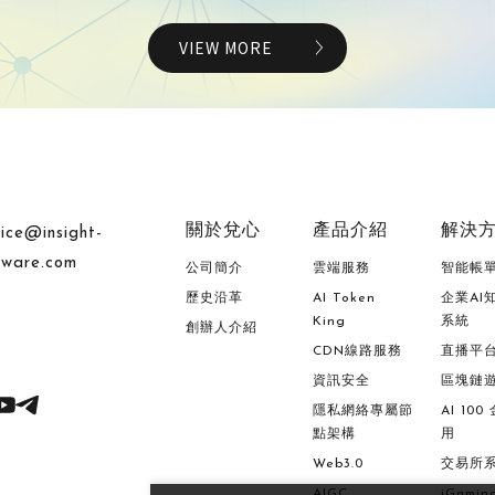
VIEW MORE
關於兌心
產品介紹
解決
vice@insight-
tware.com
公司簡介
雲端服務
智能帳
歷史沿革
AI Token
企業AI
King
系統
創辦人介紹
CDN線路服務
直播平
資訊安全
區塊鏈
隱私網絡專屬節
AI 10
點架構
用
Web3.0
交易所
AIGC
iGamin